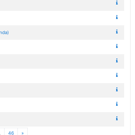
nda)
Siguiente
…
46
»