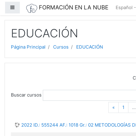
Saltar a contenido principal
FORMACIÓN EN LA NUBE
Panel lateral
Español - 
EDUCACIÓN
Página Principal
Cursos
EDUCACIÓN
C
Buscar cursos
Anterior
«
1
…
2022 ID.: 555244 AF.: 1018 Gr.: 02 METODOLOGÍAS