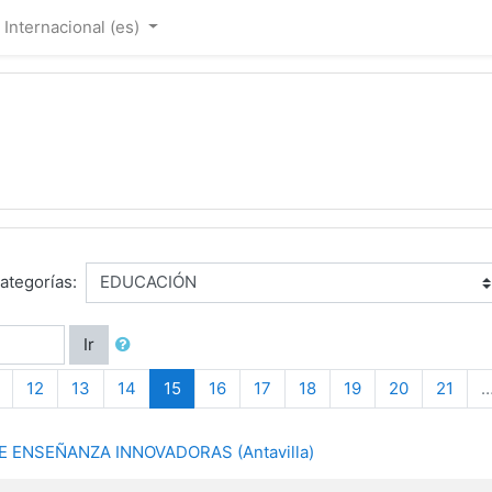
Internacional ‎(es)‎
ategorías:
Ir
(current)
12
13
14
15
16
17
18
19
20
21
 DE ENSEÑANZA INNOVADORAS (Antavilla)