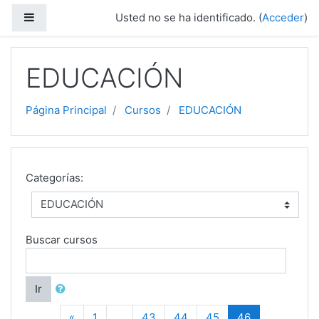
Saltar a contenido principal
Panel lateral
Usted no se ha identificado. (
Acceder
)
EDUCACIÓN
Página Principal
Cursos
EDUCACIÓN
Categorías:
Buscar cursos
Ir
Anterior
(current)
«
1
…
43
44
45
46