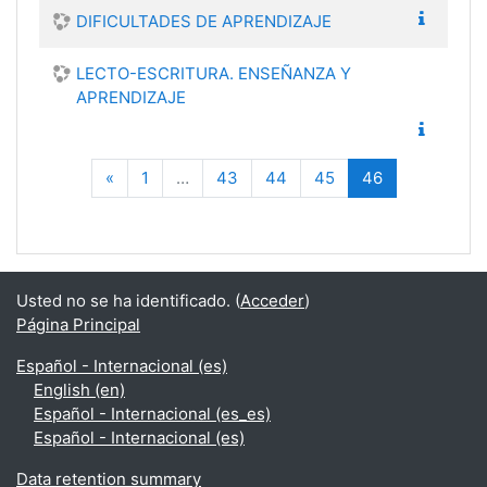
DIFICULTADES DE APRENDIZAJE
LECTO-ESCRITURA. ENSEÑANZA Y
APRENDIZAJE
Anterior
(current)
«
1
…
43
44
45
46
Usted no se ha identificado. (
Acceder
)
Página Principal
Español - Internacional ‎(es)‎
English ‎(en)‎
Español - Internacional ‎(es_es)‎
Español - Internacional ‎(es)‎
Data retention summary