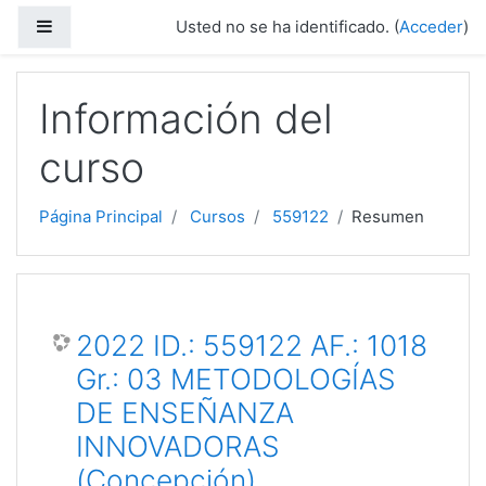
Saltar a contenido principal
Panel lateral
Usted no se ha identificado. (
Acceder
)
Información del
curso
Página Principal
Cursos
559122
Resumen
2022 ID.: 559122 AF.: 1018
Gr.: 03 METODOLOGÍAS
DE ENSEÑANZA
INNOVADORAS
(Concepción)