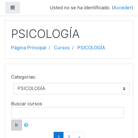
Saltar a contenido principal
Panel lateral
Usted no se ha identificado. (
Acceder
)
PSICOLOGÍA
Página Principal
Cursos
PSICOLOGÍA
Categorías:
Buscar cursos
Ir
(current)
Siguiente
1
2
»