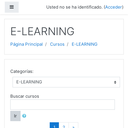
Saltar a contenido principal
Panel lateral
Usted no se ha identificado. (
Acceder
)
E-LEARNING
Página Principal
Cursos
E-LEARNING
Categorías:
Buscar cursos
Ir
(current)
Siguiente
1
2
»