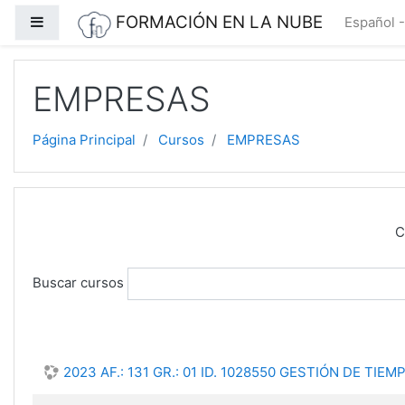
Saltar a contenido principal
FORMACIÓN EN LA NUBE
Panel lateral
Español - 
EMPRESAS
Página Principal
Cursos
EMPRESAS
C
Buscar cursos
2023 AF.: 131 GR.: 01 ID. 1028550 GESTIÓN DE TI