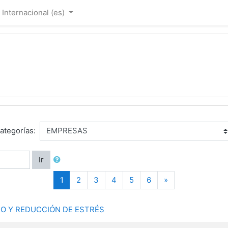
Internacional ‎(es)‎
ategorías:
Ir
(current)
Siguiente
1
2
3
4
5
6
»
EMPO Y REDUCCIÓN DE ESTRÉS