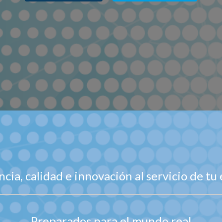
cia, calidad e innovación al servicio de t
Preparados para el mundo real