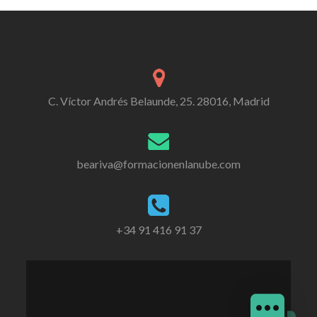
C. Víctor Andrés Belaunde, 25. 28016, Madrid
beariva@formacionenlanube.com
+34 91 416 91 37
Enlace
Enlace
Enlace
de
de
de