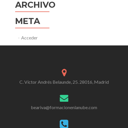
ARCHIVO
META
Acceder
C. Víctor Andrés Belaunde, 25. 28016, Madrid
beariva@formacionenlanube.com