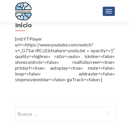
CAMBIAR 
Inicio
[mbYTPlayer
url=»https://www.youtube.com/watch?
v=_G71urJRCzE&feature=youtu.be » opacity=»1″
quality=»highres» ratio=»auto» isinline=»false»
showcontrols=»false» realfullscreen=»true»
printurl=»true» autoplay=»true» mute=»false»
loop=»false» addraster=»false»
stopmovieonblur=»false» gaTrack=»false»]
Buscar: