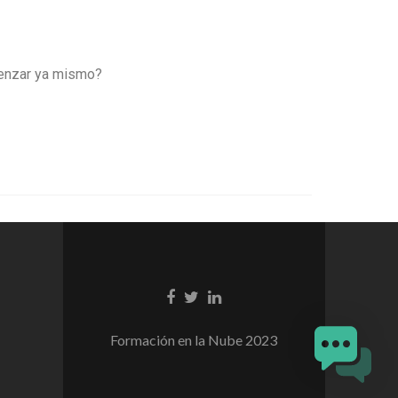
omenzar ya mismo?
Enlace
Enlace
Enlace
de
de
de
Facebook
Twitter
Linkedin
Formación en la Nube 2023